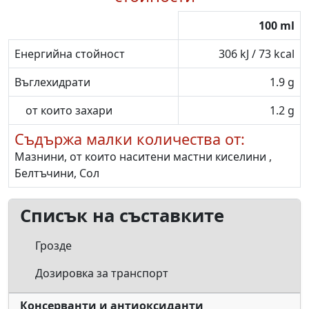
100 ml
Енергийна стойност
306 kJ / 73 kcal
Въглехидрати
1.9 g
от които захари
1.2 g
Съдържа малки количества от:
Мазнини, от които наситени мастни киселини ,
Белтъчини, Сол
Списък на съставките
Грозде
Дозировка за транспорт
Консерванти и антиоксиданти