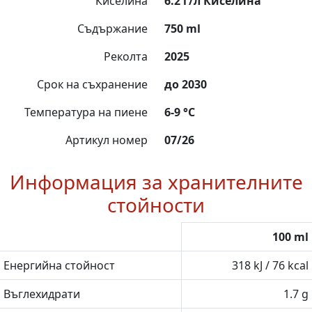
Киселина
6.2 г/л Киселина
Съдържание
750 ml
Реколта
2025
Срок на съхранение
до 2030
Температура на пиене
6-9 °C
Артикул номер
07/26
Информация за хранителните
стойности
100 ml
Енергийна стойност
318 kJ / 76 kcal
Въглехидрати
1.7 g