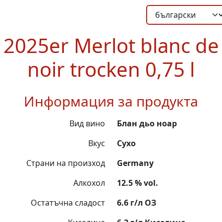
2025er Merlot blanc de
noir trocken 0,75 l
Информация за продукта
Вид вино
Блан дьо ноар
Вкус
Сухо
Страни на произход
Germany
Алкохол
12.5 % vol.
Остатъчна сладост
6.6 г/л ОЗ