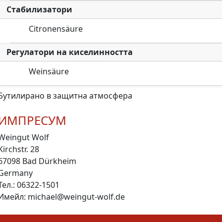
Стабилизатори
Citronensäure
Регулатори на киселинността
Weinsäure
Бутилирано в защитна атмосфера
ИМПРЕСУМ
Weingut Wolf
Kirchstr. 28
67098 Bad Dürkheim
Germany
Тел.: 06322-1501
Имейл: michael@weingut-wolf.de