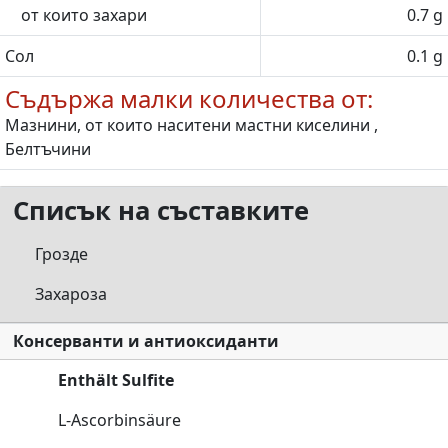
от които захари
0.7 g
Сол
0.1 g
Съдържа малки количества от:
Мазнини, от които наситени мастни киселини ,
Белтъчини
Списък на съставките
Грозде
Захароза
Консерванти и антиоксиданти
Enthält Sulfite
L-Ascorbinsäure