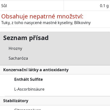
Sůl
0.1 g
Obsahuje nepatrné množství:
Tuky, z toho nasycené mastné kyseliny, Bílkoviny
Seznam přísad
Hrozny
Sacharóza
Konzervační látky a antioxidanty
Enthält Sulfite
L-Ascorbinsäure
Stabilizátory