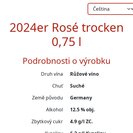
2024er Rosé trocken
0,75 l
Podrobnosti o výrobku
Druh vína
Růžové víno
Chuť
Suché
Země původu
Germany
Alkohol
12.5 % obj.
Zbytkový cukr
4.9 g/l ZC.