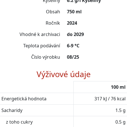
Kyseliny
6.2 g/l Kyseliny
Obsah
750 ml
Ročník
2024
Vhodné k archivaci
do 2029
Teplota podávání
6-9 °C
Číslo výrobku
08/25
Výživové údaje
100 ml
Energetická hodnota
317 kJ / 76 kcal
Sacharidy
1.5 g
z toho cukry
0.5 g