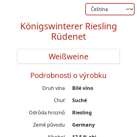
Königswinterer Riesling
Rüdenet
Weißweine
Podrobnosti o výrobku
Druh vína
Bílé víno
Chuť
Suché
Odrůda hroznů
Riesling
Země původu
Germany