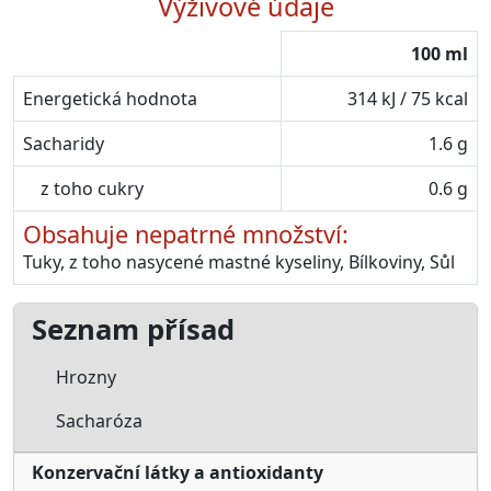
Výživové údaje
100 ml
Energetická hodnota
314 kJ / 75 kcal
Sacharidy
1.6 g
z toho cukry
0.6 g
Obsahuje nepatrné množství:
Tuky, z toho nasycené mastné kyseliny, Bílkoviny, Sůl
Seznam přísad
Hrozny
Sacharóza
Konzervační látky a antioxidanty