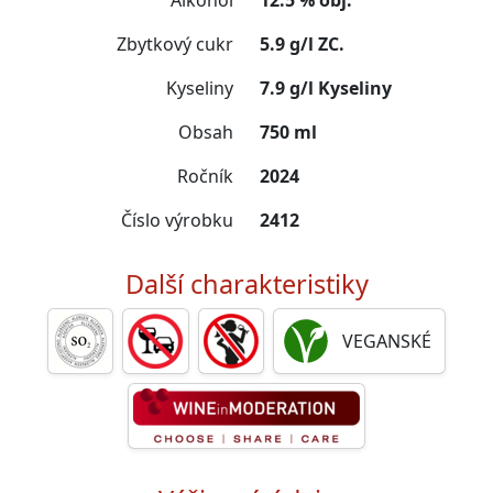
Alkohol
12.5 % obj.
Zbytkový cukr
5.9 g/l ZC.
Kyseliny
7.9 g/l Kyseliny
Obsah
750 ml
Ročník
2024
Číslo výrobku
2412
Další charakteristiky
VEGANSKÉ