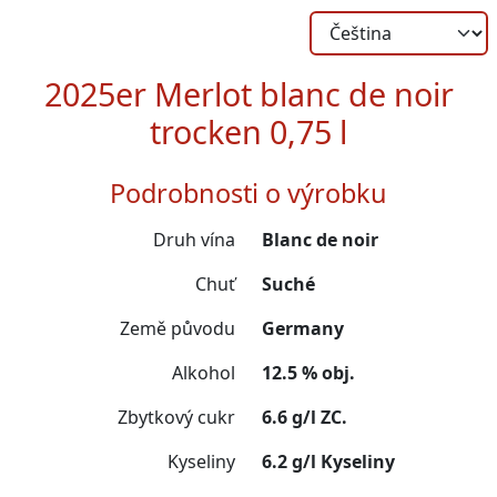
2025er Merlot blanc de noir
trocken 0,75 l
Podrobnosti o výrobku
Druh vína
Blanc de noir
Chuť
Suché
Země původu
Germany
Alkohol
12.5 % obj.
Zbytkový cukr
6.6 g/l ZC.
Kyseliny
6.2 g/l Kyseliny