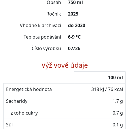
Obsah
750 ml
Ročník
2025
Vhodné k archivaci
do 2030
Teplota podávání
6-9 °C
Číslo výrobku
07/26
Výživové údaje
100 ml
Energetická hodnota
318 kJ / 76 kcal
Sacharidy
1.7 g
z toho cukry
0.7 g
Sůl
0.1 g