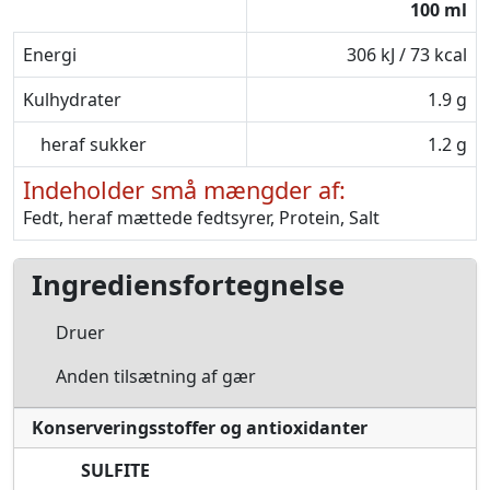
100 ml
Energi
306 kJ / 73 kcal
Kulhydrater
1.9 g
heraf sukker
1.2 g
Indeholder små mængder af:
Fedt, heraf mættede fedtsyrer, Protein, Salt
Ingrediensfortegnelse
Druer
Anden tilsætning af gær
Konserveringsstoffer og antioxidanter
SULFITE