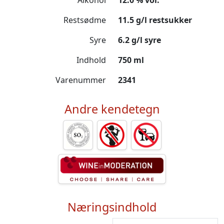
Alkohol
12.0 % vol.
Restsødme
11.5 g/l restsukker
Syre
6.2 g/l syre
Indhold
750 ml
Varenummer
2341
Andre kendetegn
Næringsindhold