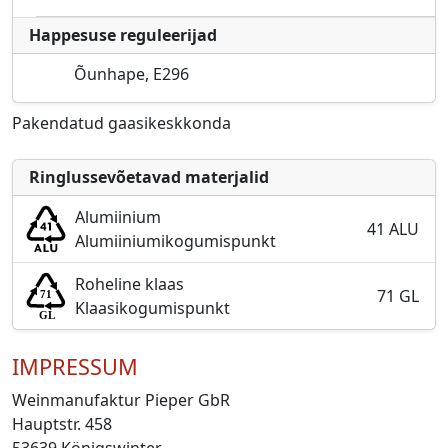
Happesuse reguleerijad
Õunhape, E296
Pakendatud gaasikeskkonda
Ringlussevõetavad materjalid
Alumiinium
41 ALU
Alumiiniumikogumispunkt
Roheline klaas
71 GL
Klaasikogumispunkt
IMPRESSUM
Weinmanufaktur Pieper GbR
Hauptstr. 458