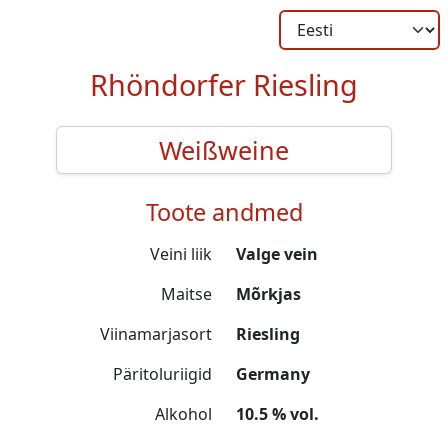
Rhöndorfer Riesling
Weißweine
Toote andmed
Veini liik
Valge vein
Maitse
Mõrkjas
Viinamarjasort
Riesling
Päritoluriigid
Germany
Alkohol
10.5 % vol.