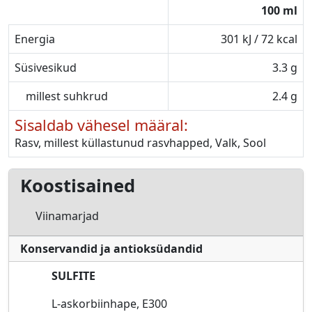
100 ml
Energia
301 kJ / 72 kcal
Süsivesikud
3.3 g
millest suhkrud
2.4 g
Sisaldab vähesel määral:
Rasv, millest küllastunud rasvhapped, Valk, Sool
Koostisained
Viinamarjad
Konservandid ja antioksüdandid
SULFITE
L-askorbiinhape, E300