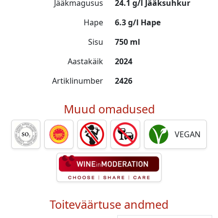
Jääkmagusus
24.1 g/l Jääksuhkur
Hape
6.3 g/l Hape
Sisu
750 ml
Aastakäik
2024
Artiklinumber
2426
Muud omadused
VEGAN
Toiteväärtuse andmed