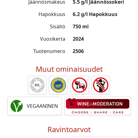
Jäännösmakeus
5.5 g/l Jäännössokeri
Hapokkuus
6.2 g/l Hapokkuus
Sisältö
750 ml
Vuosikerta
2024
Tuotenumero
2506
Muut ominaisuudet
VEGAANINEN
Ravintoarvot