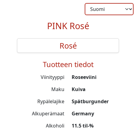
PINK Rosé
Rosé
Tuotteen tiedot
Viinityyppi
Roseeviini
Maku
Kuiva
Rypälelajike
Spätburgunder
Alkuperämaat
Germany
Alkoholi
11.5 til-%