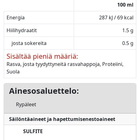
100 ml
Energia
287 kJ / 69 kcal
Hiilihydraatit
1.5 g
josta sokereita
0.5 g
Sisältää pieniä määriä:
Rasva, josta tyydyttyneitä rasvahappoja, Proteiini,
Suola
Ainesosaluettelo:
Rypäleet
Säilöntäaineet ja hapettumisenestoaineet
SULFITE