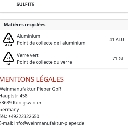
SULFITE
Matières recyclées
Aluminium
41 ALU
Point de collecte de l'aluminium
Verre vert
71 GL
Point de collecte du verre
MENTIONS LÉGALES
Weinmanufaktur Pieper GbR
Hauptstr. 458
53639 Königswinter
Germany
Tél.: +49222322650
E-mail: info@weinmanufaktur-pieper.de