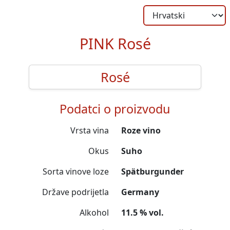
PINK Rosé
Rosé
Podatci o proizvodu
Vrsta vina
Roze vino
Okus
Suho
Sorta vinove loze
Spätburgunder
Države podrijetla
Germany
Alkohol
11.5 % vol.