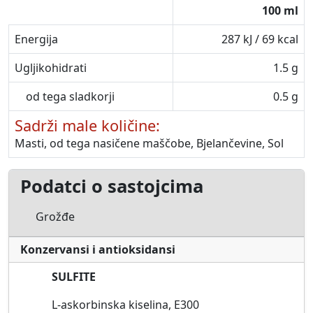
100 ml
Energija
287 kJ / 69 kcal
Ugljikohidrati
1.5 g
od tega sladkorji
0.5 g
Sadrži male količine:
Masti, od tega nasičene maščobe, Bjelančevine, Sol
Podatci o sastojcima
Grožđe
Konzervansi i antioksidansi
SULFITE
L-askorbinska kiselina, E300