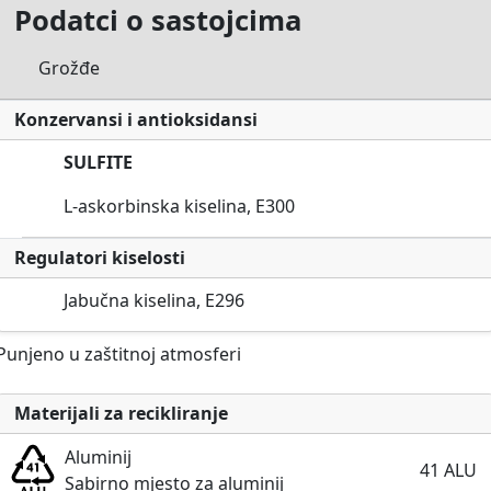
Podatci o sastojcima
Grožđe
Konzervansi i antioksidansi
SULFITE
L-askorbinska kiselina, E300
Regulatori kiselosti
Jabučna kiselina, E296
Punjeno u zaštitnoj atmosferi
Materijali za recikliranje
Aluminij
41 ALU
Sabirno mjesto za aluminij