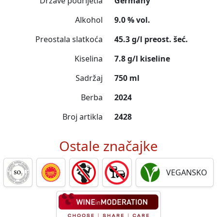
Države podrijetla
Germany
Alkohol
9.0 % vol.
Preostala slatkoća
45.3 g/l preost. šeć.
Kiselina
7.8 g/l kiseline
Sadržaj
750 ml
Berba
2024
Broj artikla
2428
Ostale značajke
VEGANSKO