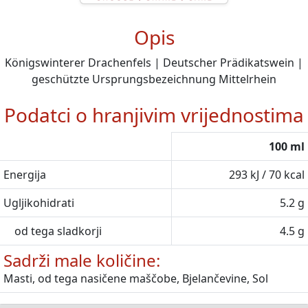
Opis
Königswinterer Drachenfels | Deutscher Prädikatswein |
geschützte Ursprungsbezeichnung Mittelrhein
Podatci o hranjivim vrijednostima
100 ml
Energija
293 kJ / 70 kcal
Ugljikohidrati
5.2 g
od tega sladkorji
4.5 g
Sadrži male količine:
Masti, od tega nasičene maščobe, Bjelančevine, Sol