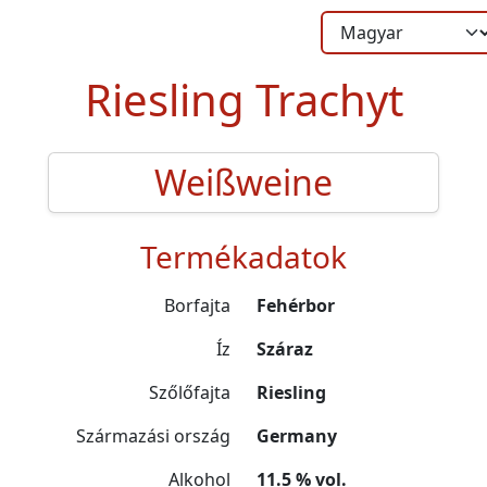
Riesling Trachyt
Weißweine
Termékadatok
Borfajta
Fehérbor
Íz
Száraz
Szőlőfajta
Riesling
Származási ország
Germany
Alkohol
11.5 % vol.