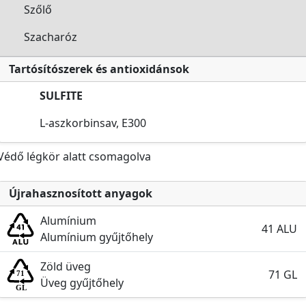
Szőlő
Szacharóz
Tartósítószerek és antioxidánsok
SULFITE
L-aszkorbinsav, E300
Védő légkör alatt csomagolva
Újrahasznosított anyagok
Alumínium
41 ALU
Alumínium gyűjtőhely
Zöld üveg
71 GL
Üveg gyűjtőhely