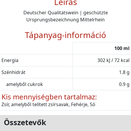
Leírás
Deutscher Qualitätswein | geschützte
Ursprungsbezeichnung Mittelrhein
Tápanyag-információ
100 ml
Energia
302 kJ / 72 kcal
Szénhidrát
1.8 g
amelyből cukrok
0.9 g
Kis mennyiségben tartalmaz:
Zsír, amelyből telített zsírsavak, Fehérje, Só
Összetevők