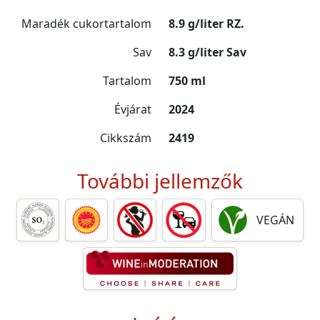
Maradék cukortartalom
8.9 g/liter RZ.
Sav
8.3 g/liter Sav
Tartalom
750 ml
Évjárat
2024
Cikkszám
2419
További jellemzők
VEGÁN