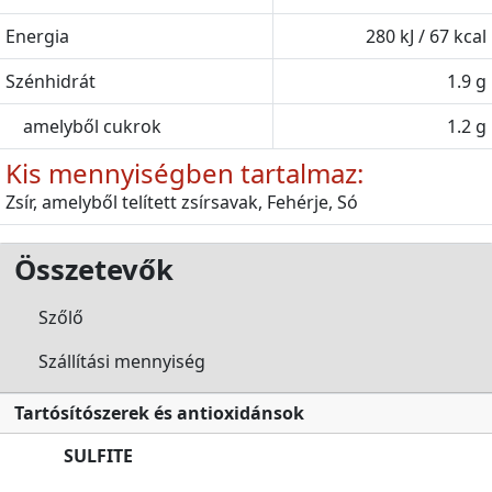
Energia
280 kJ / 67 kcal
Szénhidrát
1.9 g
amelyből cukrok
1.2 g
Kis mennyiségben tartalmaz:
Zsír, amelyből telített zsírsavak, Fehérje, Só
Összetevők
Szőlő
Szállítási mennyiség
Tartósítószerek és antioxidánsok
SULFITE