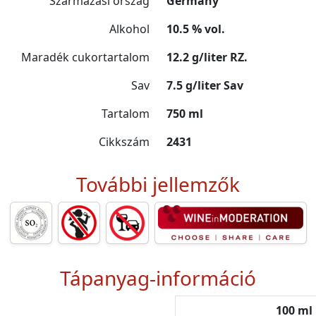
Származási ország
Germany
Alkohol
10.5 % vol.
Maradék cukortartalom
12.2 g/liter RZ.
Sav
7.5 g/liter Sav
Tartalom
750 ml
Cikkszám
2431
További jellemzők
Tápanyag-információ
100 ml