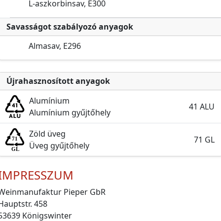
L-aszkorbinsav, E300
Savasságot szabályozó anyagok
Almasav, E296
Újrahasznosított anyagok
Alumínium
41 ALU
Alumínium gyűjtőhely
Zöld üveg
71 GL
Üveg gyűjtőhely
IMPRESSZUM
Weinmanufaktur Pieper GbR
Hauptstr. 458
53639 Königswinter