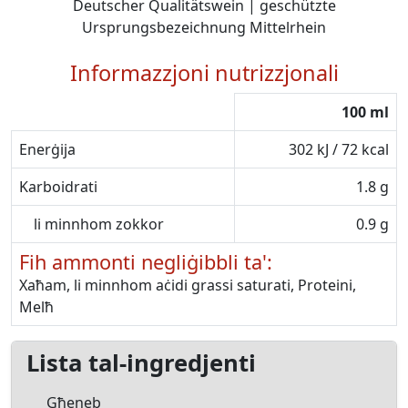
Deutscher Qualitätswein | geschützte
Ursprungsbezeichnung Mittelrhein
Informazzjoni nutrizzjonali
100 ml
Enerġija
302 kJ / 72 kcal
Karboidrati
1.8 g
li minnhom zokkor
0.9 g
Fih ammonti negliġibbli ta':
Xaħam, li minnhom aċidi grassi saturati, Proteini,
Melħ
Lista tal-ingredjenti
Għeneb