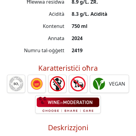
Ħlewwa residwa
8.9 g/L. ZR.
Aċidità
8.3 g/L. Aċidità
Kontenut
750 ml
Annata
2024
Numru tal-oġġett
2419
Karatteristiċi oħra
VEGAN
Deskrizzjoni