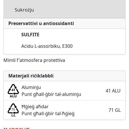
Sukrożju
Preservattivi u antiossidanti
SULFITE
Aċidu L-assorbiku, E300
Mimli f'atmosfera protettiva
Materjali riċiklabbli
Aluminju
41 ALU
Punt għall-ġbir tal-aluminju
Ħġieġ aħdar
71 GL
Punt għall-ġbir tal-ħġieġ