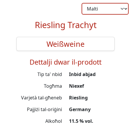
Riesling Trachyt
Weißweine
Dettalji dwar il-prodott
Tip ta' nbid
Inbid abjad
Togħma
Niexef
Varjetà tal-għeneb
Riesling
Pajjiżi tal-oriġini
Germany
Alkoħol
11.5 % vol.