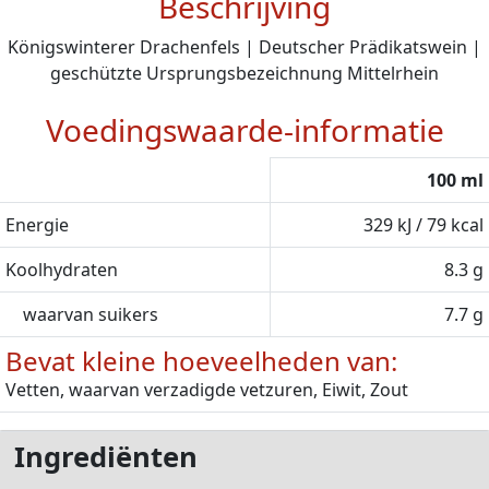
Beschrijving
Königswinterer Drachenfels | Deutscher Prädikatswein |
geschützte Ursprungsbezeichnung Mittelrhein
Voedingswaarde-informatie
100 ml
Energie
329 kJ / 79 kcal
Koolhydraten
8.3 g
waarvan suikers
7.7 g
Bevat kleine hoeveelheden van:
Vetten, waarvan verzadigde vetzuren, Eiwit, Zout
Ingrediënten