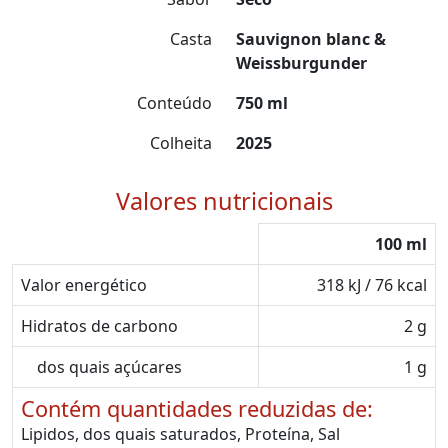
Casta
Sauvignon blanc &
Weissburgunder
Conteúdo
750 ml
Colheita
2025
Valores nutricionais
100 ml
Valor energético
318 kJ / 76 kcal
Hidratos de carbono
2 g
dos quais açúcares
1 g
Contém quantidades reduzidas de:
Lipidos, dos quais saturados, Proteína, Sal