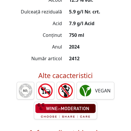
Alcool
12.5 % vol.
Dulceață reziduală
5.9 g/l Nr. crt.
Acid
7.9 g/l Acid
Conținut
750 ml
Anul
2024
Număr articol
2412
Alte cacacteristici
VEGAN