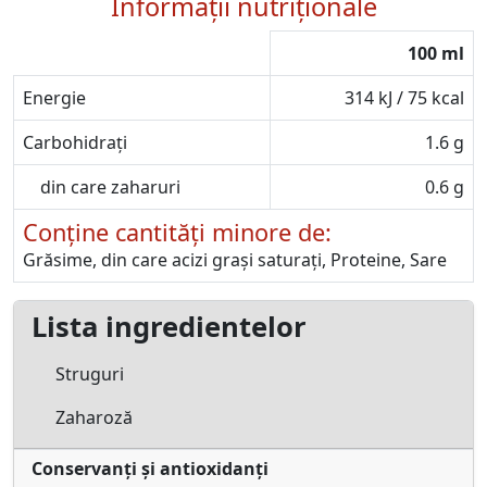
Informații nutriționale
100 ml
Energie
314 kJ / 75 kcal
Carbohidrați
1.6 g
din care zaharuri
0.6 g
Conține cantități minore de:
Grăsime, din care acizi grași saturați, Proteine, Sare
Lista ingredientelor
Struguri
Zaharoză
Conservanți și antioxidanți