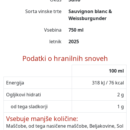
Sorta vinske trte
Sauvignon blanc &
Weissburgunder
Vsebina
750 ml
letnik
2025
Podatki o hranilnih snoveh
100 ml
Energija
318 kJ / 76 kcal
Ogljikovi hidrati
2 g
od tega sladkorji
1 g
Vsebuje manjše količine:
Maščobe, od tega nasičene maščobe, Beljakovine, Sol