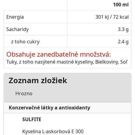
100 ml
Energia
301 kJ / 72 kcal
Sacharidy
3.3 g
z toho cukry
2.4 g
Obsahuje zanedbateľné množstvá:
Tuky, z toho nasýtené mastné kyseliny, Bielkoviny, Soľ
Zoznam zložiek
Hrozno
Konzervačné látky a antioxidanty
SULFITE
Kyselina L-askorbová E 300