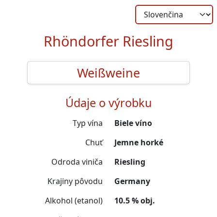
Rhöndorfer Riesling
Weißweine
Údaje o výrobku
Typ vína
Biele víno
Chuť
Jemne horké
Odroda viniča
Riesling
Krajiny pôvodu
Germany
Alkohol (etanol)
10.5 % obj.