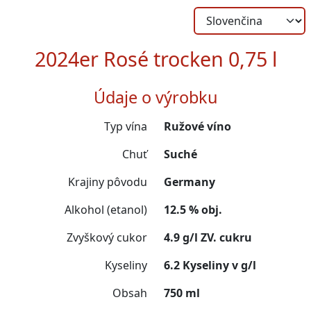
2024er Rosé trocken 0,75 l
Údaje o výrobku
Typ vína
Ružové víno
Chuť
Suché
Krajiny pôvodu
Germany
Alkohol (etanol)
12.5 % obj.
Zvyškový cukor
4.9 g/l ZV. cukru
Kyseliny
6.2 Kyseliny v g/l
Obsah
750 ml