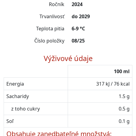
Ročník
2024
Trvanlivosť
do 2029
Teplota pitia
6-9 °C
Číslo položky
08/25
Výživové údaje
100 ml
Energia
317 kJ / 76 kcal
Sacharidy
1.5 g
z toho cukry
0.5 g
Soľ
0.1 g
Obsahuje zanedbateľné množstvá: