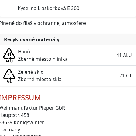
Kyselina L-askorbová E 300
Plnené do fliaš v ochrannej atmosfére
Recyklované materiály
Hliník
41 ALU
Zberné miesto hliníka
Zelené sklo
71 GL
Zberné miesto skla
IMPRESSUM
Weinmanufaktur Pieper GbR
Hauptstr. 458
53639 Königswinter
Germany