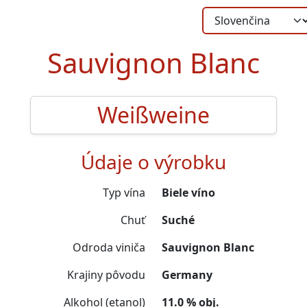
Sauvignon Blanc
Weißweine
Údaje o výrobku
Typ vína
Biele víno
Chuť
Suché
Odroda viniča
Sauvignon Blanc
Krajiny pôvodu
Germany
Alkohol (etanol)
11.0 % obj.