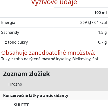
Výživové údaje
100 ml
Energia
269 kJ / 64 kcal
Sacharidy
1.5 g
z toho cukry
0.7 g
Obsahuje zanedbateľné množstvá:
Tuky, z toho nasýtené mastné kyseliny, Bielkoviny, Soľ
Zoznam zložiek
Hrozno
Konzervačné látky a antioxidanty
SULFITE