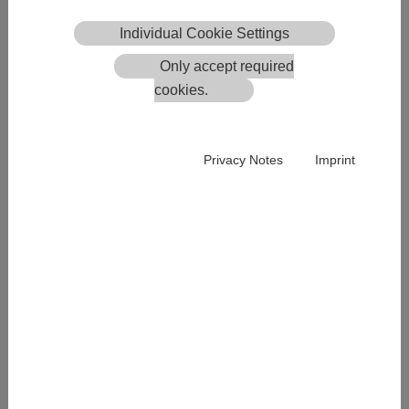
(jeden QR kód pre všetky vína)
Hromadné sťahovanie QR kódov pre skupinu
Individual Cookie Settings
výrobkov
Only accept required
Export údajov pre internetové obchody a
cookies.
sociálne médiá
Funkcie filtrovania a archivácie
elektronických etikiet
Privacy Notes
Imprint
Vlastné funkcie vína s logom/grafikou
(komorový cenník atď.)
Predbežné zadávanie údajov o výrobku bez
zadávania údajov (QR kód sa dá stiahnuť
okamžite). Údaje je možné zadať neskôr.
Štatistiky naskenovaných elektronických
etikiet v obchode
Funkcia prekladu pre vlastnoručne vytvorené
typy výrobkov, príchute, vlastnosti výrobku,
názov výrobku a opis výrobku