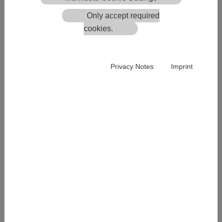
códigos QR para productos pregrabados
Only accept required
cookies.
Siempre hubo preguntas sobre los hidratos de
carbono en el vino y su cálculo con la glicerina
¿El código QR se muestra como URL o como
Privacy Notes
Imprint
TEXTO?
¿Dónde puede almacenar el GDPR?
¿Es posible un código QR para todos los vinos?
¿Cuál es la duración del abono a la etiqueta
electrónica? ¿Qué ocurre si me doy de baja?
¿Cómo puedo crear traducciones para mis
propios ingredientes, conservantes y
descripciones?