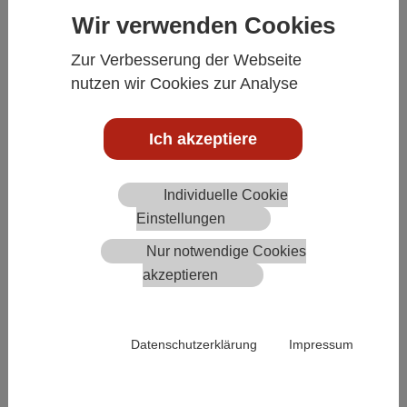
Wir verwenden Cookies
Zur Verbesserung der Webseite
Teil 1 - die Registrierung und der Login auf E-Label.online
nutzen wir Cookies zur Analyse
Produktgruppen anlegen in der E-
Ich akzeptiere
Label Software
Individuelle Cookie
Einstellungen
Nur notwendige Cookies
akzeptieren
Datenschutzerklärung
Impressum
Teil 2 - das Anlegen von Produktgruppen mit Logo auf E-