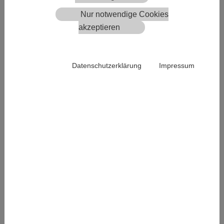
E-Label Eintrags-Service für registrierte Kunden, nur
Nur notwendige Cookies
sichtbar, wenn Sie eingeloggt sind.
akzeptieren
Seit dem 21.09.23 bieten wir registrierten Kunden einen
kostenpflichtigen Eintrags-Service für E Label Weine
an.
Datenschutzerklärung
Impressum
Keine Zeit, oder keine Lust die E Label
Weine hier in der Plattform
einzugeben?
Für uns kein Problem, kontaktieren Sie unseren
Eintrags-Service per Formular. Wir unterbreiten Ihnen
ein individuelles Angebot für das Einpflegen der
digitalen Weinetiketten.
Beachten Sie, nur als
registrierter und eingeloggter
Kunde
, finden Sie das Formular unter Hilfe - Infos.