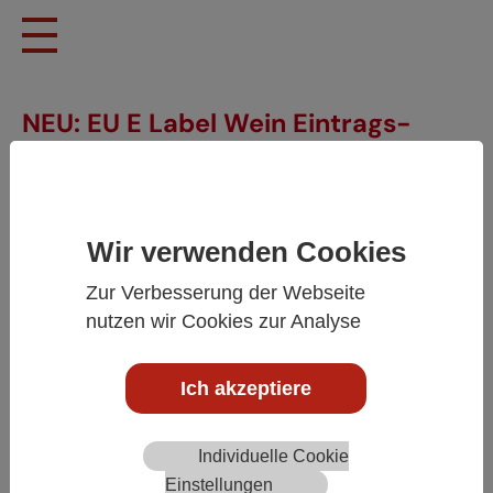
Zum Hauptinhalt springen
NEU: EU E Label Wein Eintrags-
Service für registrierte Kunden
Wir verwenden Cookies
Zur Verbesserung der Webseite
nutzen wir Cookies zur Analyse
Ich akzeptiere
Individuelle Cookie
Einstellungen