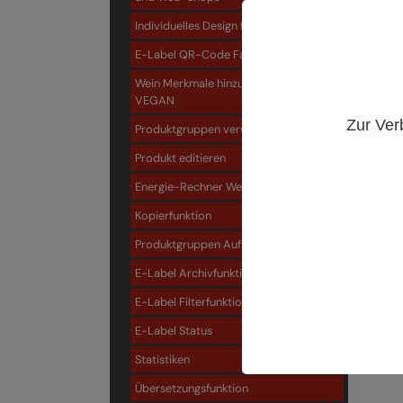
Individuelles Design für Ihre E Label
E-Label QR-Code Farbe festlegen
E
Wein Merkmale hinzufügen - BIO
VEGAN
Zur Ver
Produktgruppen verwalten
Produkt editieren
Energie-Rechner Wein
Kopierfunktion
Produktgruppen Auflistung
E-Label Archivfunktion
E-Label Filterfunktionen
E-Label Status
Statistiken
Übersetzungsfunktion