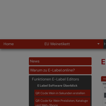
Zum Hauptinhalt springen
Home
EU Weinetikett
H
E
News
Warum zu E-Label.online?
Funktionen E-Label Editors
(current)
E Label Software Überblick
QR Code Wein in Sekunden erstellen
QR Code für Wein Preislisten, Kataloge
und Web-Shops